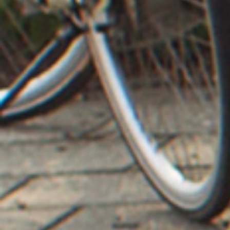
Kinderen en jongeren hebben samen een netto inkomen van
ruim 30 miljard euro. In 2009 was dat 31 miljard euro. De
jongste leeftijdsgroepen (tot en met 14 jaar) zijn er behoorlijk
op vooruit gegaan, jongeren vanaf 15 jaar hebben enkele
procenten minder te besteden.
Wat opvalt is dat er minder geld wordt uitgegeven aan uitgaan.
Ook daalt het percentage jongeren dat geld uitgeeft aan
muziek heel sterk. Meer geld wordt uitgegeven aan mobiele
telefonie en aan allerlei digitale dingen zoals credits, upgrades
voor online platforms en apps.
Van de 25 t/m 29 jarigen woont 20% nog (of weer) thuis
Uit eerdere edities van het Jongerenonderzoek wisten we al
dat jongeren steeds langer thuis bij hun ouders blijven wonen.
Daar liggen verschillende redenen aan ten grondslag. Ze
hebben het thuis vaak naar hun zin. Ze studeren vaak in de
nabije omgeving. Ze kunnen met hun OV kaart overal naartoe.
Goede en goedkope woonruimte is vaak moeilijk te vinden. En
het is natuurlijk gemakkelijk; er wordt voor je gekookt en je was
wordt gedaan.