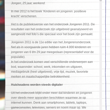
Jongen, 25 jaar, werkend.
In mei 2012 is het boek ‘Kinderen en jongeren: positieve
kracht’ verschenen.
Het is de publieksversie van het onderzoek Jongeren 2011. De
resultaten van het onderzoek zijn uitgebreid geanalyseerd en
aangevuld met foto’s die speciaal voor het boek zijn gemaakt.
Jongeren 2011 is de 11
e
editie van het Jongerenonderzoek.
Net als in voorgaande jaren hebben ruim 4.000 kinderen en
jongeren van 6 t/m 29 jaar meegedaan (representatief voor de
populatie).
In het onderzoek komen veel verschillende onderwerpen aan
bod, waaronder: school, werk, inkomsten en uitgaven,
mediagebruik (heel uitgebreid), vrije tijd, muziek, favoriete
merken en maatschappelijke betrokkenheid.
Huishoudens worden steeds digitaler
Uit het onderzoek blijkt onder meer dat kinderen en jongeren
over steeds meer apparaten beschikken waarmee ze op
internet kunnen. Denk aan smartphones, tablets, laptops,
gameconsoles, televisies, servers en noem maar op. We