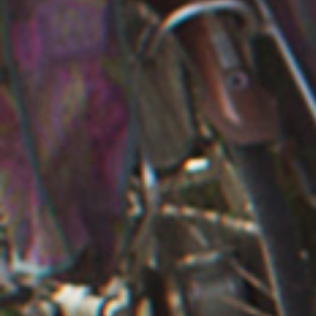
iemand wil praten. Daar voer je dan een gesprek over. Ik druk
zeker 1000 keer per dag op enter. Misschien wel 2000 keer!”
Meisje, bovenbouw middelbare school.
De leeftijdscategorie waartoe dit meisje behoort, 15 t/m 19 jaar,
is koploper als het gaat om mediagebruik en communicatie. Zij
zijn er per dag 5½ uur
actief
mee bezig. Dat is ruim een
kwartier meer dan in 2009. De meeste tijd gaat op aan internet
(ruim 2 uur per dag). TV is goede tweede met 78 minuten per
dag. Gamen komt op de derde plaats met 47 minuten per dag,
9 minuten meer dan in 2009.
De verjonging zet door; van de 6 t/m 9 jarigen is 23% al
minimaal één keer per week actief op sociale media. Verder
worden de onderlinge contacten via internet gevarieerder.
Door de toename van beschikbare applicaties kunnen
kinderen en jongeren kiezen waar ze wel en niet gebruik van
willen maken:
“Mijn vrienden en ik doen bijna niets meer met Facebook. Dat
komt door Twitter.”
Jongen, bovenbouw middelbare school.
Inkomsten dalen licht; minder geld aan ‘uitgaan’