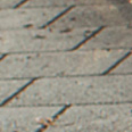
Inmiddels signaleren we dat er steeds meer jongeren zijn die
weer thuis bij hun ouders gaan wonen, bijvoorbeeld als ze hun
studie hebben afgerond of als een relatie op niets is
uitgelopen. Uit Jongeren 2011 blijkt dat 20% van de oudste
ondervraagden (25 t/m 29 jaar) nog of weer thuis bij zijn of
haar ouders woont. Dat neemt wel wat af naarmate ze ouder
worden, maar ook onder 29-jarigen is dat nog ruim 10%.
Positieve kracht
Uit het onderzoek blijkt, tot slot, dat veel jongeren zich storen
aan de negatieve sfeer op tal van terreinen. Ook praten we te
veel over meningsverschillen en tegenstellingen. Tussen
politieke stromingen, bevolkingsgroepen, landen, rassen. Dat
is zonder twijfel de politieke realiteit, maar die staat ver af van
een generatie die via digitale media intensiever contact met
elkaar heeft dan ooit. Die juist bezig is met samenwerken. Die,
over het geheel genomen, veel ambities heeft en veel
vertrouwen in de eigen, persoonlijke toekomst.
Het wachten is op maatschappelijke leiders die deze positieve
energie, die versterkt wordt door de digitale ontwikkelingen,
vrij maken en benutten voor het aanpakken van de
maatschappelijke onderwerpen die momenteel om een