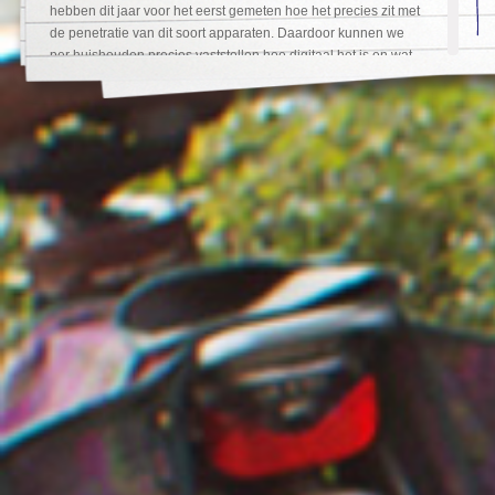
hebben dit jaar voor het eerst gemeten hoe het precies zit met
de penetratie van dit soort apparaten. Daardoor kunnen we
per huishouden precies vaststellen hoe digitaal het is en wat
de gevolgen daarvan zijn voor de kinderen en jongeren die in
zo’n huishouden opgroeien.
Tim van 10, bijvoorbeeld, woont bij zijn ouders en heeft twee
broers. Samen hebben ze, als Tim niets vergeten is, 28
werkende apparaten, waaronder 7 televisies en 6 mobiele
telefoons. De huishoudens in deze leeftijdscategorie hebben
gemiddeld meer dan 3 computers. 54% beschikt over een WiFi
netwerk.
Intensief gebruik van media en communicatiemiddelen
Al die apparaten stellen kinderen en jongeren in staat om
intensief met elkaar te communiceren en volop gebruik te
maken van verschillende media.
De onderlinge communicatie heeft een enorme impuls
gekregen door de komst van applicaties zoals Twitter en
WhatsApp. Een citaat over WhatsApp:
“Ik maak iedere dag zeker 50 keer iets mee waarover ik met